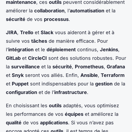
maintenance
, ces
outils
peuvent considérablement
améliorer la
collaboration
, l’
automatisation
et la
sécurité
de vos
processus
.
JIRA
,
Trello
et
Slack
vous aideront à gérer et à
suivre vos
tâches
de manière efficace. Pour
l’
intégration
et le
déploiement
continus,
Jenkins
,
GitLab
et
CircleCI
sont des solutions robustes. Pour
la
surveillance
et la
sécurité
,
Prometheus
,
Grafana
et
Snyk
seront vos alliés. Enfin,
Ansible
,
Terraform
et
Puppet
sont indispensables pour la
gestion
de la
configuration
et de l’
infrastructure
.
En choisissant les
outils
adaptés, vous optimisez
les performances de vos
équipes
et améliorez la
qualité
de vos
applications
. Si vous n’avez pas
encore adopté ces
outils
, il est temps de les